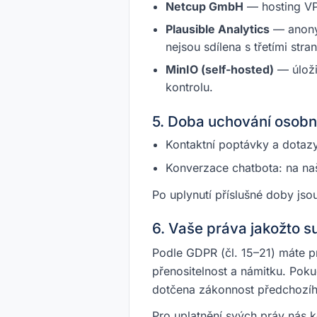
Netcup GmbH
— hosting VPS
Plausible Analytics
— anonym
nejsou sdílena s třetími str
MinIO (self-hosted)
— úložiš
kontrolu.
5. Doba uchování osobn
Kontaktní poptávky a dotaz
Konverzace chatbota: na na
Po uplynutí příslušné doby j
6. Vaše práva jakožto s
Podle GDPR (čl. 15–21) máte p
přenositelnost a námitku. Poku
dotčena zákonnost předchozíh
Pro uplatnění svých práv nás k