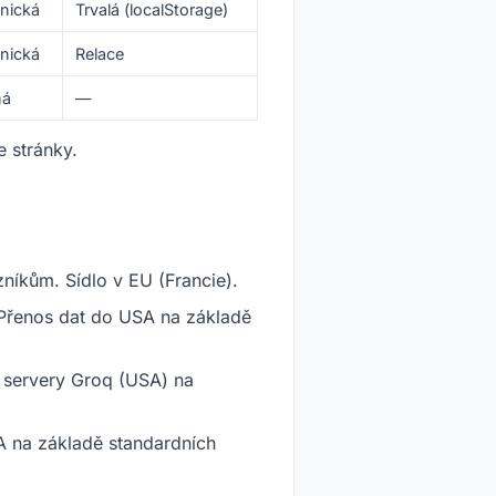
nická
Trvalá (localStorage)
nická
Relace
ná
—
 stránky.
níkům. Sídlo v EU (Francie).
. Přenos dat do USA na základě
a servery Groq (USA) na
A na základě standardních