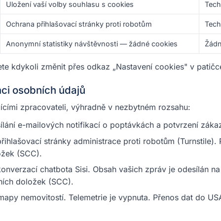
Uložení vaší volby souhlasu s cookies
Tech
Ochrana přihlašovací stránky proti robotům
Tech
Anonymní statistiky návštěvnosti — žádné cookies
Žád
te kdykoli změnit přes odkaz „Nastavení cookies" v patičce
mci osobních údajů
jícími zpracovateli, výhradně v nezbytném rozsahu:
lání e-mailových notifikací o poptávkách a potvrzení zákaz
ihlašovací stránky administrace proti robotům (Turnstile)
ožek (SCC).
onverzací chatbota Sisi. Obsah vašich zpráv je odesílán n
ních doložek (SCC).
mapy nemovitostí. Telemetrie je vypnuta. Přenos dat do US