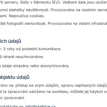
 serveru. Sídlo v Německu (EU). Veškerá data jsou uložen
ní statistiky návštěvnosti. Provozováno na vlastním serve
anami. Nepoužívá cookies.
tě fotografií nemovitostí. Provozováno na vlastní infrastru
ích údajů
y: 3 roky od poslední komunikace.
ší straně neuchováváme.
sou údaje smazány nebo anonymizovány.
ubjektu údajů
rávo na: přístup ke svým údajům, opravu nepřesných údaj
d je zpracování založeno na souhlasu, můžete jej kdykoli od
o zpracování.
ontaktujte na:
info@realblue.cz
.