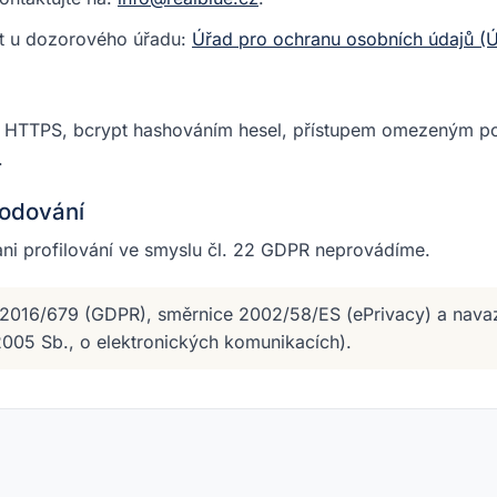
t u dozorového úřadu:
Úřad pro ochranu osobních údajů 
m HTTPS, bcrypt hashováním hesel, přístupem omezeným p
.
hodování
ni profilování ve smyslu čl. 22 GDPR neprovádíme.
 2016/679 (GDPR), směrnice 2002/58/ES (ePrivacy) a navaz
2005 Sb., o elektronických komunikacích).