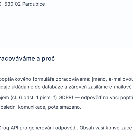
0, 530 02 Pardubice
pracováváme a proč
 poptávkového formuláře zpracováváme: jméno, e-mailovou a
to údaje ukládáme do databáze a zároveň zasíláme e-mailov
em (čl. 6 odst. 1 písm. f) GDPR) — odpověď na vaši popt
oslední komunikace, poté smazáno.
 Groq API pro generování odpovědí. Obsah vaší konverzace