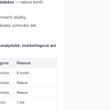
databáze
— relace končí
ormační služby.
zásady uchování dat.
nalytické, marketingové ani
gorie
Platnost
nická
8 hodin
nická
Relace
nická
Relace
ční
1 rok