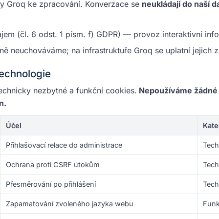
very Groq ke zpracování. Konverzace se
neukládají do naší 
em (čl. 6 odst. 1 písm. f) GDPR) — provoz interaktivní inf
aně neuchováváme; na infrastruktuře Groq se uplatní jejich 
technologie
chnicky nezbytné a funkční cookies.
Nepoužíváme žádné a
n.
Účel
Kate
Přihlašovací relace do administrace
Tech
Ochrana proti CSRF útokům
Tech
Přesměrování po přihlášení
Tech
Zapamatování zvoleného jazyka webu
Funk