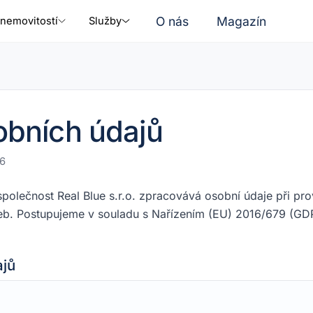
O nás
Magazín
nemovitostí
Služby
bních údajů
26
 společnost
Real Blue s.r.o.
zpracovává osobní údaje při pr
žeb. Postupujeme v souladu s Nařízením (EU) 2016/679 (GDP
ajů