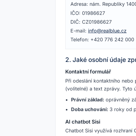
Adresa:
nám. Republiky 140
IČO:
01986627
DIČ:
CZ01986627
E-mail:
info@realblue.cz
Telefon:
+420 776 242 000
2. Jaké osobní údaje z
Kontaktní formulář
Při odeslání kontaktního nebo
(volitelné) a text zprávy. Ty
Právní základ:
oprávněný záj
Doba uchování:
3 roky od p
AI chatbot Sisi
Chatbot Sisi využívá rozhraní