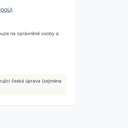
(ÚOOÚ)
.
ouze na oprávněné osoby a
ující česká úprava (zejména