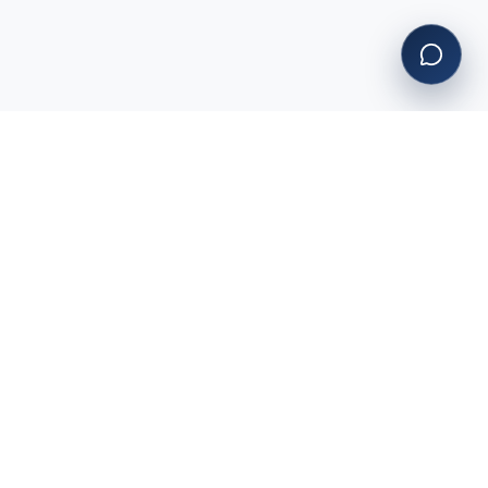
RYCHLÉ ODKAZY
Nabídka nemovitostí
Služby
O nás
Magazín
Kontakt