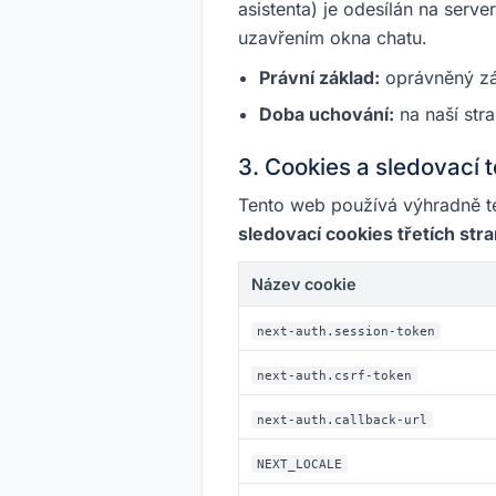
asistenta) je odesílán na ser
uzavřením okna chatu.
Právní základ:
oprávněný záj
Doba uchování:
na naší str
3. Cookies a sledovací 
Tento web používá výhradně te
sledovací cookies třetích stra
Název cookie
next-auth.session-token
next-auth.csrf-token
next-auth.callback-url
NEXT_LOCALE