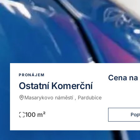
PRONÁJEM
Cena na
Ostatní
Komerční
Masarykovo náměstí , Pardubice
100
m²
Pop