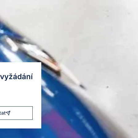
 vyžádání
tat