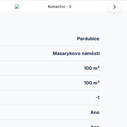
Pardubice
Masarykovo náměstí
100 m²
100 m²
-1
Ano