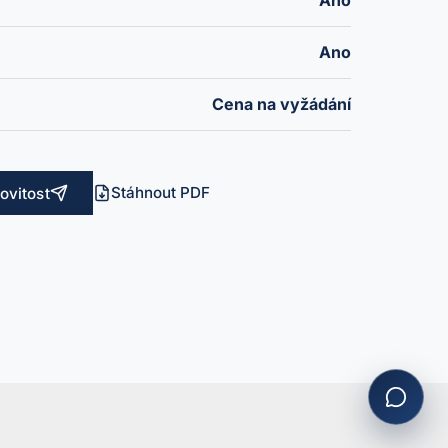
Ano
Ano
Cena na vyžádání
Stáhnout PDF
ovitost