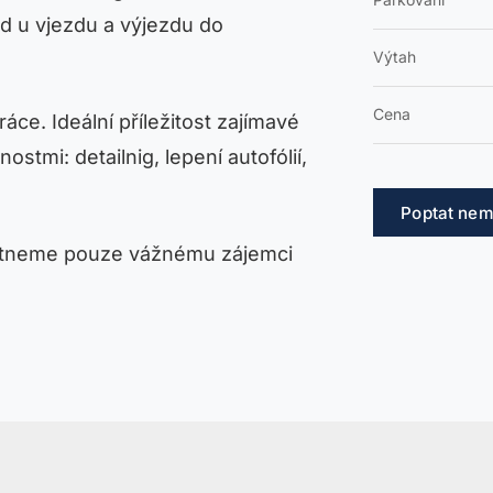
ed u vjezdu a výjezdu do
Výtah
Cena
e. Ideální příležitost zajímavé
stmi: detailnig, lepení autofólií,
Poptat nem
kytneme pouze vážnému zájemci